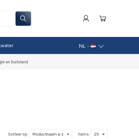
kwater
NL -
gië en Duitsland
Sorteer op:
Productnaam a-z
Items:
20