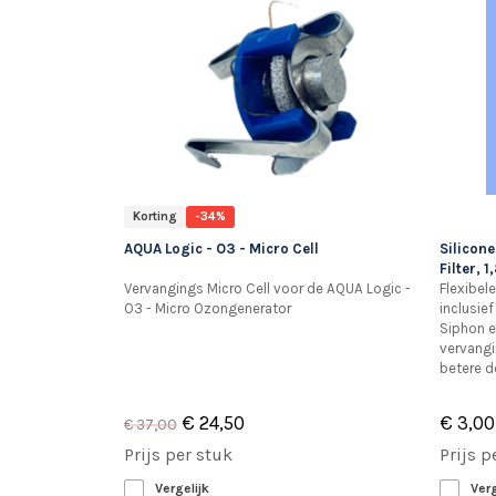
Korting
-34%
AQUA Logic - O3 - Micro Cell
Silicone
Filter, 
Vervangings Micro Cell voor de AQUA Logic -
Flexibel
O3 - Micro Ozongenerator
inclusie
Siphon en
vervangi
betere d
€ 24,50
€ 3,00
€ 37,00
Prijs per stuk
Prijs p
Vergelijk
Verg