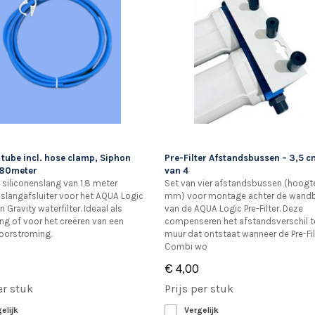
 tube incl. hose clamp, Siphon
Pre-Filter Afstandsbussen – 3,5 c
1,80meter
van 4
e siliconenslang van 1,8 meter
Set van vier afstandsbussen (hoogt
f slangafsluiter voor het AQUA Logic
mm) voor montage achter de wand
 Gravity waterfilter. Ideaal als
van de AQUA Logic Pre-Filter. Deze
ng of voor het creëren van een
compenseren het afstandsverschil t
oorstroming.
muur dat ontstaat wanneer de Pre-Fil
Combi wo
€ 4,00
er stuk
Prijs per stuk
elijk
Vergelijk