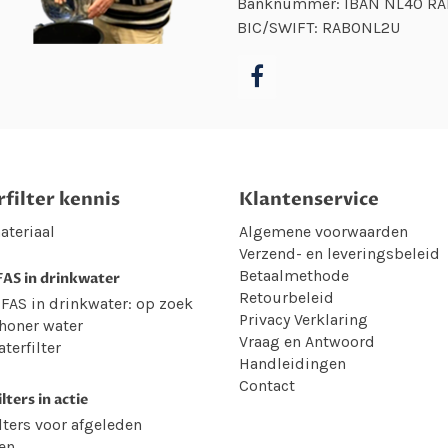
Banknummer: IBAN NL40 R
BIC/SWIFT: RABONL2U
filter kennis
Klantenservice
ateriaal
Algemene voorwaarden
Verzend- en leveringsbeleid
Betaalmethode
AS in drinkwater
Retourbeleid
FAS in drinkwater: op zoek
Privacy Verklaring
honer water
Vraag en Antwoord
terfilter
Handleidingen
Contact
lters in actie
lters voor afgeleden
en