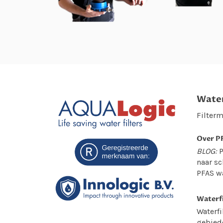
Water
Filterm
Over PF
BLOG:
P
naar sc
PFAS wa
Waterfi
Waterfi
gebied