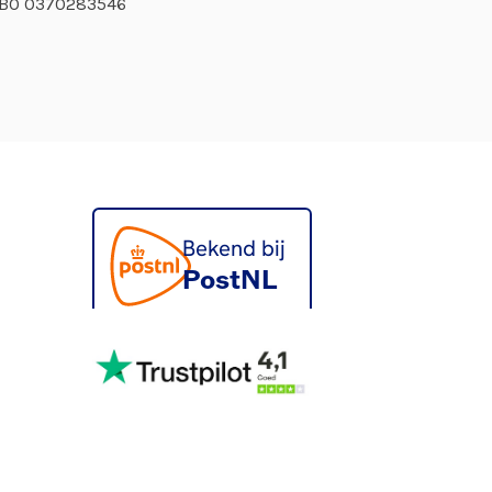
ABO
0370283546